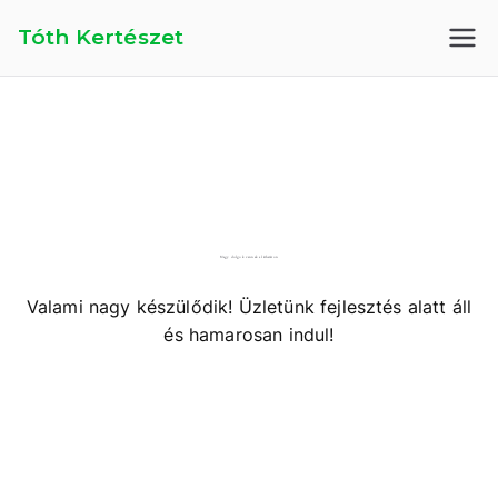
Skip
Tóth Kertészet
to
content
Nagy dolgok vannak a láthatáron
Valami nagy készülődik! Üzletünk fejlesztés alatt áll
és hamarosan indul!