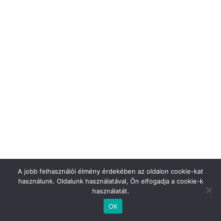
A jobb felhasználói élmény érdekében az oldalon cookie-kat
használunk. Oldalunk használatával, Ön elfogadja a cookie-k
használatát.
Copyright © 2026
Tóth Kertészet
. Powered by
Zakra
and
WordPress
.
OK