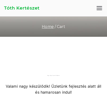
Skip
Tóth Kertészet
to
content
Home
Cart
Nagy dolgok vannak a láthatáron
Valami nagy készülődik! Üzletünk fejlesztés alatt áll
és hamarosan indul!