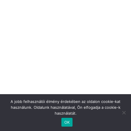
A jobb felhasználói élmény érdekében az oldalon cookie-kat
használunk. Oldalunk használatával, Ön elfogadja a cookie-k
használatát.
Copyright © 2026
Tóth Kertészet
. Powered by
Zakra
and
WordPress
.
OK